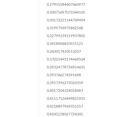
0.27955584607660977
0.30075697073364105
0.30173221144709494
0.3199796975842568
0.32799239219907805
0.3418406820551121
0.363017420510207
0.37025493174469504
0.39324778736954635
0.393766274391698
0.3957396373024359
0.4017304324018487
0.41517126449825925
0.4218897969351557
0.4245228027724305