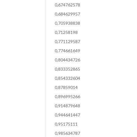
0,674762578
0,684629957
0,705938838
0,71258198
0,771129587
0,774661649
0,804434726
0,833352865
0,854332604
0,87859014
0,896995266
0,914879648
0,944641447
0,95175111
0,985634787