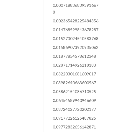
0.000718836839391667
8
0.002365428225484356
0.014768599843678287
0.015273024540583768
0.015869073920935062
0.01877854578612348
0.02871714926218183
0.03220301681609017
0.03982640663600567
0.05862154086710525
0.06454589940946609
0.08724027720202177
0.09177226125487825
0.09772832656142871