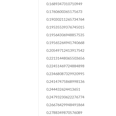
0.1689347310710949
0.1760600365175673
0.19030211265734764
0.19535539376745015
0.19564306948857535
0.19565264941740668
0.20549712413917542
0.22131448065503656
0.22451469724884898
0.23468087329920995
0.24147475868998136
0.244432624413651
0.24793230622276774
0.26676429948491864
0.2788349870576089