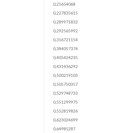
0,21654068
0,227835615
0,289971832
0,292565992
0,316721154
0,384057374
0,405424235
0,431436292
0,500219103
0,505750357
0,529748733
0,551299975
0,552819826
0,623024699
0,64985287