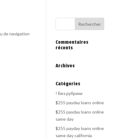
au de navigation
Commentaires
récents
Archives
Catégories
! Без рубрики
$255 payday loans online
$255 payday loans online
same day
$255 payday loans online
same day california