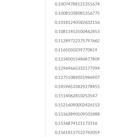
0.10074788121351674
0.10081038081356775
0.10181240582632156
0.10811453500462853
0.11289722375797662
0.1165030239770819
0.12340015486877809
0.12969665332177394
0.13751089031986907
0.14596533829378455
0.1514062810253547
0.15216090002426153
0.15363890109501888
0.1536874121173316
0.15618137522743059