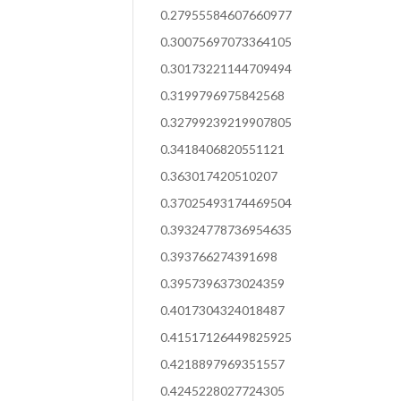
0.27955584607660977
0.30075697073364105
0.30173221144709494
0.3199796975842568
0.32799239219907805
0.3418406820551121
0.363017420510207
0.37025493174469504
0.39324778736954635
0.393766274391698
0.3957396373024359
0.4017304324018487
0.41517126449825925
0.4218897969351557
0.4245228027724305