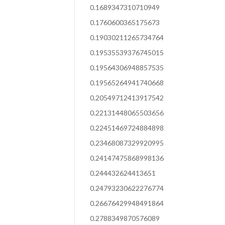
0.1689347310710949
0.1760600365175673
0.19030211265734764
0.19535539376745015
0.19564306948857535
0.19565264941740668
0.20549712413917542
0.22131448065503656
0.22451469724884898
0.23468087329920995
0.24147475868998136
0.244432624413651
0.24793230622276774
0.26676429948491864
0.2788349870576089