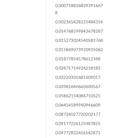
0.000718836839391667
8
0.002365428225484356
0.014768599843678287
0.015273024540583768
0.015869073920935062
0.01877854578612348
0.02871714926218183
0.03220301681609017
0.03982640663600567
0.05862154086710525
0.06454589940946609
0.08724027720202177
0.09177226125487825
0.09772832656142871