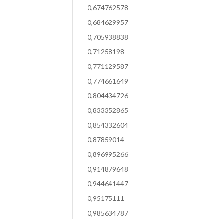
0,674762578
0,684629957
0,705938838
0,71258198
0,771129587
0,774661649
0,804434726
0,833352865
0,854332604
0,87859014
0,896995266
0,914879648
0,944641447
0,95175111
0,985634787