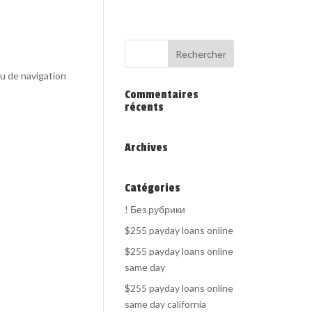
au de navigation
Commentaires
récents
Archives
Catégories
! Без рубрики
$255 payday loans online
$255 payday loans online
same day
$255 payday loans online
same day california