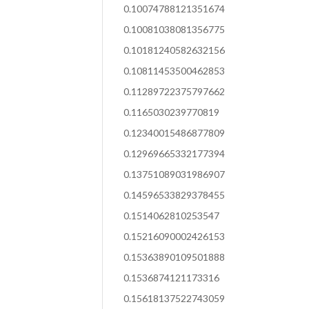
0.10074788121351674
0.10081038081356775
0.10181240582632156
0.10811453500462853
0.11289722375797662
0.1165030239770819
0.12340015486877809
0.12969665332177394
0.13751089031986907
0.14596533829378455
0.1514062810253547
0.15216090002426153
0.15363890109501888
0.1536874121173316
0.15618137522743059