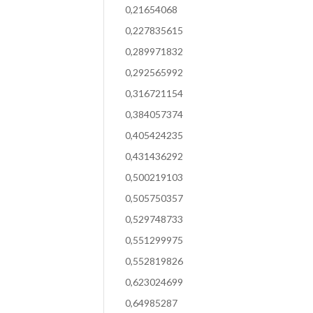
0,21654068
0,227835615
0,289971832
0,292565992
0,316721154
0,384057374
0,405424235
0,431436292
0,500219103
0,505750357
0,529748733
0,551299975
0,552819826
0,623024699
0,64985287