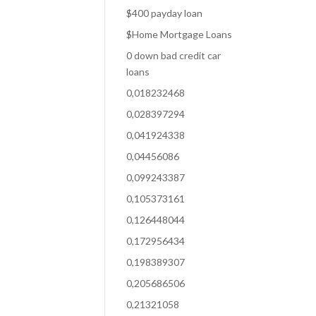
$400 payday loan
$Home Mortgage Loans
0 down bad credit car
loans
0,018232468
0,028397294
0,041924338
0,04456086
0,099243387
0,105373161
0,126448044
0,172956434
0,198389307
0,205686506
0,21321058