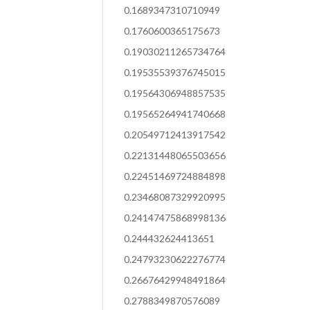
0.1689347310710949
0.1760600365175673
0.19030211265734764
0.19535539376745015
0.19564306948857535
0.19565264941740668
0.20549712413917542
0.22131448065503656
0.22451469724884898
0.23468087329920995
0.24147475868998136
0.244432624413651
0.24793230622276774
0.26676429948491864
0.2788349870576089