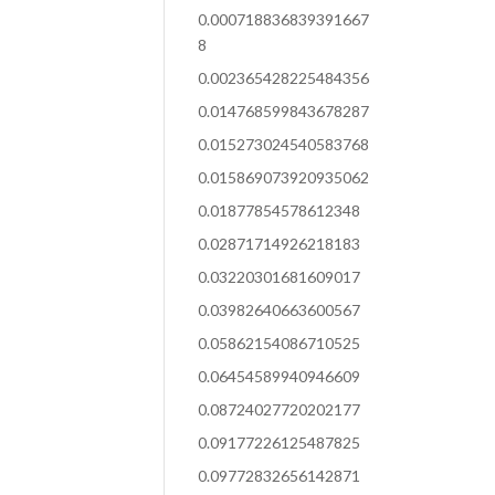
0.000718836839391667
8
0.002365428225484356
0.014768599843678287
0.015273024540583768
0.015869073920935062
0.01877854578612348
0.02871714926218183
0.03220301681609017
0.03982640663600567
0.05862154086710525
0.06454589940946609
0.08724027720202177
0.09177226125487825
0.09772832656142871