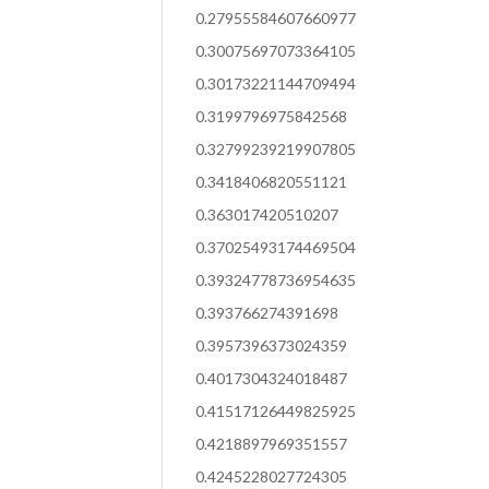
0.27955584607660977
0.30075697073364105
0.30173221144709494
0.3199796975842568
0.32799239219907805
0.3418406820551121
0.363017420510207
0.37025493174469504
0.39324778736954635
0.393766274391698
0.3957396373024359
0.4017304324018487
0.41517126449825925
0.4218897969351557
0.4245228027724305