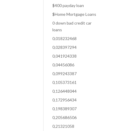
$400 payday loan
$Home Mortgage Loans
0 down bad credit car
loans
0,018232468
0,028397294
0,041924338
0,04456086
0,099243387
0,105373161
0,126448044
0,172956434
0,198389307
0,205686506
0,21321058