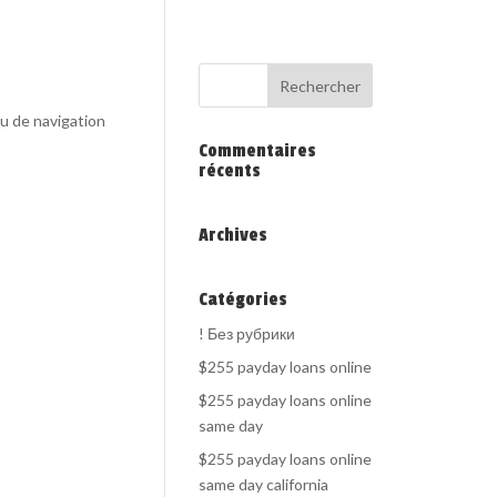
au de navigation
Commentaires
récents
Archives
Catégories
! Без рубрики
$255 payday loans online
$255 payday loans online
same day
$255 payday loans online
same day california