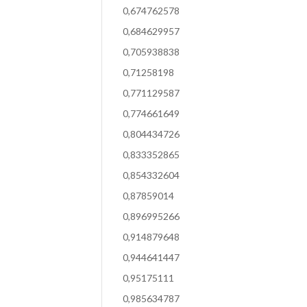
0,674762578
0,684629957
0,705938838
0,71258198
0,771129587
0,774661649
0,804434726
0,833352865
0,854332604
0,87859014
0,896995266
0,914879648
0,944641447
0,95175111
0,985634787