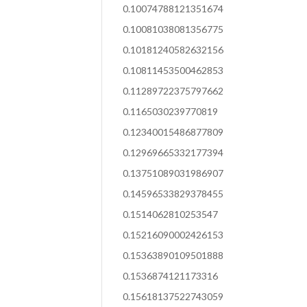
0.10074788121351674
0.10081038081356775
0.10181240582632156
0.10811453500462853
0.11289722375797662
0.1165030239770819
0.12340015486877809
0.12969665332177394
0.13751089031986907
0.14596533829378455
0.1514062810253547
0.15216090002426153
0.15363890109501888
0.1536874121173316
0.15618137522743059