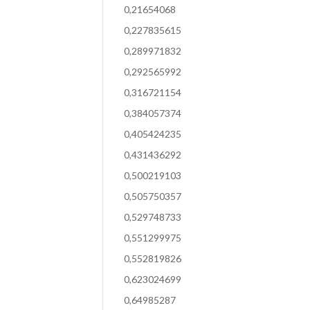
0,21654068
0,227835615
0,289971832
0,292565992
0,316721154
0,384057374
0,405424235
0,431436292
0,500219103
0,505750357
0,529748733
0,551299975
0,552819826
0,623024699
0,64985287