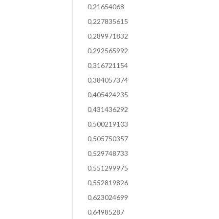
0,21654068
0,227835615
0,289971832
0,292565992
0,316721154
0,384057374
0,405424235
0,431436292
0,500219103
0,505750357
0,529748733
0,551299975
0,552819826
0,623024699
0,64985287