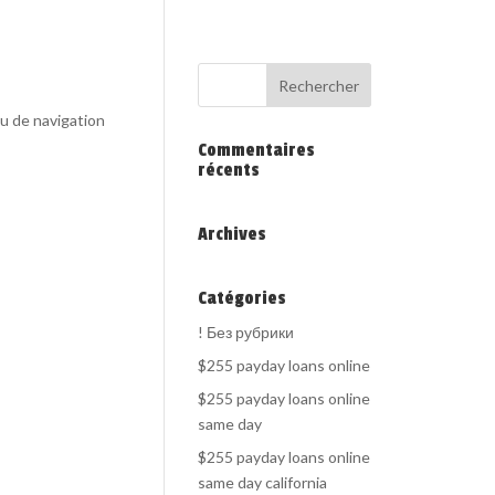
au de navigation
Commentaires
récents
Archives
Catégories
! Без рубрики
$255 payday loans online
$255 payday loans online
same day
$255 payday loans online
same day california