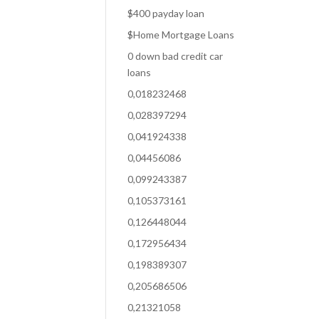
$400 payday loan
$Home Mortgage Loans
0 down bad credit car
loans
0,018232468
0,028397294
0,041924338
0,04456086
0,099243387
0,105373161
0,126448044
0,172956434
0,198389307
0,205686506
0,21321058