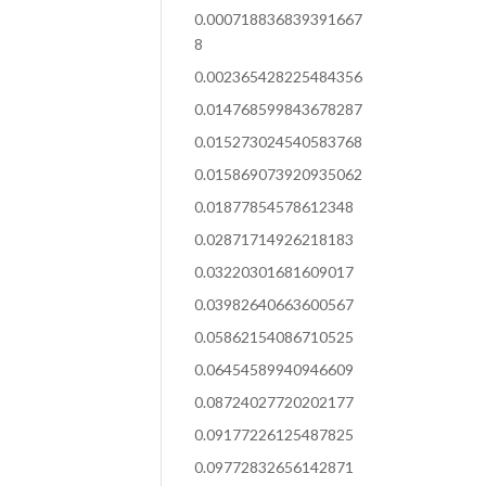
0.000718836839391667
8
0.002365428225484356
0.014768599843678287
0.015273024540583768
0.015869073920935062
0.01877854578612348
0.02871714926218183
0.03220301681609017
0.03982640663600567
0.05862154086710525
0.06454589940946609
0.08724027720202177
0.09177226125487825
0.09772832656142871