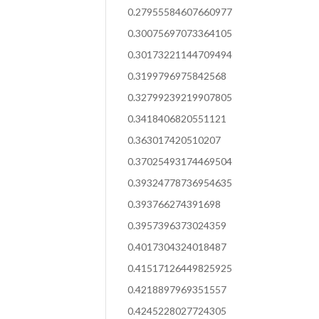
0.27955584607660977
0.30075697073364105
0.30173221144709494
0.3199796975842568
0.32799239219907805
0.3418406820551121
0.363017420510207
0.37025493174469504
0.39324778736954635
0.393766274391698
0.3957396373024359
0.4017304324018487
0.41517126449825925
0.4218897969351557
0.4245228027724305