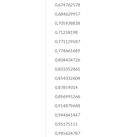
0,674762578
0,684629957
0,705938838
0,71258198
0,771129587
0,774661649
0,804434726
0,833352865
0,854332604
0,87859014
0,896995266
0,914879648
0,944641447
0,95175111
0,985634787