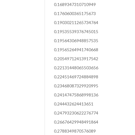
0.1689347310710949
0.1760600365175673
0.19030211265734764
0.19535539376745015
0.19564306948857535
0.19565264941740668
0.20549712413917542
0.22131448065503656
0.22451469724884898
0.23468087329920995
0.24147475868998136
0.244432624413651
0.24793230622276774
0.26676429948491864
0.2788349870576089