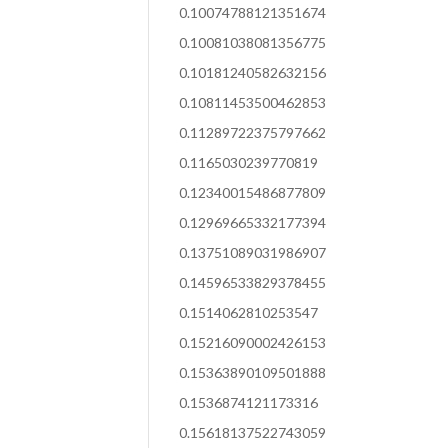
0.10074788121351674
0.10081038081356775
0.10181240582632156
0.10811453500462853
0.11289722375797662
0.1165030239770819
0.12340015486877809
0.12969665332177394
0.13751089031986907
0.14596533829378455
0.1514062810253547
0.15216090002426153
0.15363890109501888
0.1536874121173316
0.15618137522743059