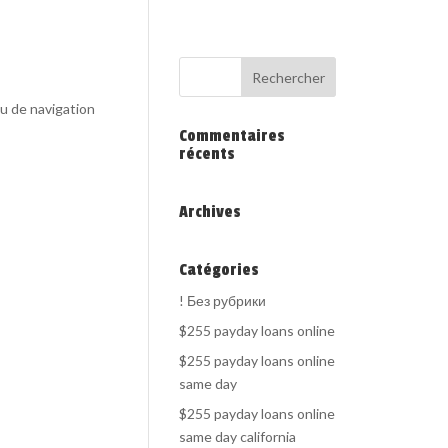
au de navigation
Commentaires
récents
Archives
Catégories
! Без рубрики
$255 payday loans online
$255 payday loans online
same day
$255 payday loans online
same day california