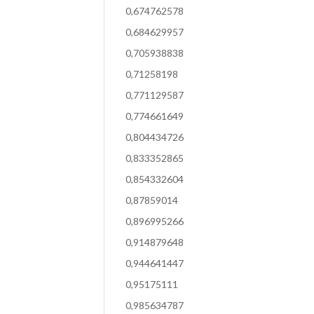
0,674762578
0,684629957
0,705938838
0,71258198
0,771129587
0,774661649
0,804434726
0,833352865
0,854332604
0,87859014
0,896995266
0,914879648
0,944641447
0,95175111
0,985634787