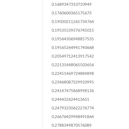
0.1689347310710949
0.1760600365175673
0.19030211265734764
0.19535539376745015
0.19564306948857535
0.19565264941740668
0.20549712413917542
0.22131448065503656
0.22451469724884898
0.23468087329920995
0.24147475868998136
0.244432624413651
0.24793230622276774
0.26676429948491864
0.2788349870576089