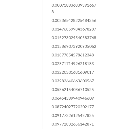
0.000718836839391667
8
0.002365428225484356
0.014768599843678287
0.015273024540583768
0.015869073920935062
0.01877854578612348
0.02871714926218183
0.03220301681609017
0.03982640663600567
0.05862154086710525
0.06454589940946609
0.08724027720202177
0.09177226125487825
0.09772832656142871