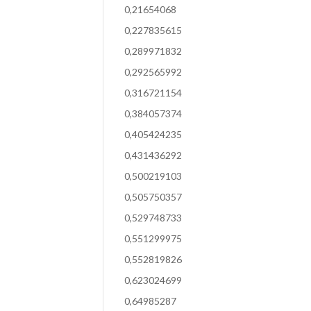
0,21654068
0,227835615
0,289971832
0,292565992
0,316721154
0,384057374
0,405424235
0,431436292
0,500219103
0,505750357
0,529748733
0,551299975
0,552819826
0,623024699
0,64985287