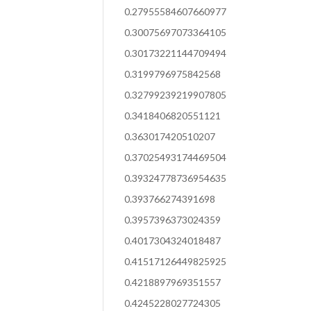
0.27955584607660977
0.30075697073364105
0.30173221144709494
0.3199796975842568
0.32799239219907805
0.3418406820551121
0.363017420510207
0.37025493174469504
0.39324778736954635
0.393766274391698
0.3957396373024359
0.4017304324018487
0.41517126449825925
0.4218897969351557
0.4245228027724305