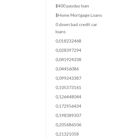
$400 payday loan
$Home Mortgage Loans
0 down bad credit car
loans
0,018232468
0,028397294
0,041924338
0,04456086
0,099243387
0,105373161
0,126448044
0,172956434
0,198389307
0,205686506
0,21321058