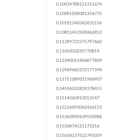
0.10074788121351674
0.10081038081356775
0.10181240582632156
0.10811453500462853
0.11289722375797662
0.1165030239770819
0.12340015486877809
0.12969665332177394
0.13751089031986907
0.14596533829378455
0.1514062810253547
0.15216090002426153
0.15363890109501888
0.1536874121173316
0.15618137522743059