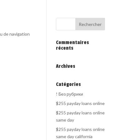
au de navigation
Commentaires
récents
Archives
Catégories
! Без рубрики
$255 payday loans online
$255 payday loans online
same day
$255 payday loans online
same day california