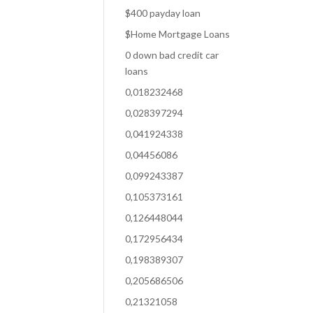
$400 payday loan
$Home Mortgage Loans
0 down bad credit car
loans
0,018232468
0,028397294
0,041924338
0,04456086
0,099243387
0,105373161
0,126448044
0,172956434
0,198389307
0,205686506
0,21321058