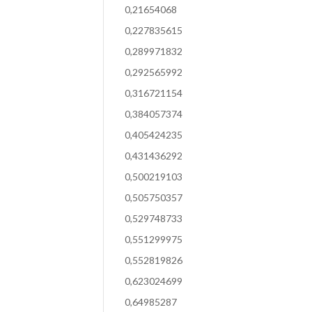
0,21654068
0,227835615
0,289971832
0,292565992
0,316721154
0,384057374
0,405424235
0,431436292
0,500219103
0,505750357
0,529748733
0,551299975
0,552819826
0,623024699
0,64985287