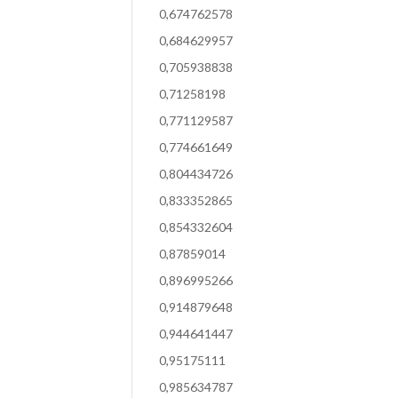
0,674762578
0,684629957
0,705938838
0,71258198
0,771129587
0,774661649
0,804434726
0,833352865
0,854332604
0,87859014
0,896995266
0,914879648
0,944641447
0,95175111
0,985634787