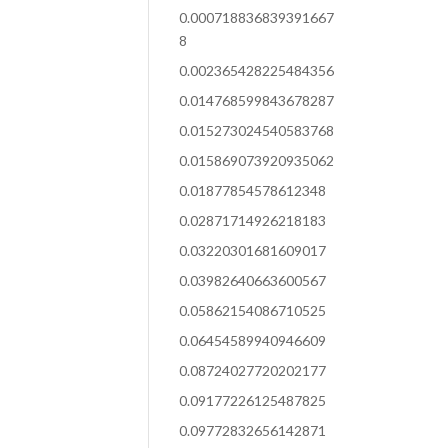
0.000718836839391667
8
0.002365428225484356
0.014768599843678287
0.015273024540583768
0.015869073920935062
0.01877854578612348
0.02871714926218183
0.03220301681609017
0.03982640663600567
0.05862154086710525
0.06454589940946609
0.08724027720202177
0.09177226125487825
0.09772832656142871