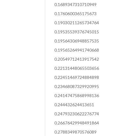
0.1689347310710949
0.1760600365175673
0.19030211265734764
0.19535539376745015
0.19564306948857535
0.19565264941740668
0.20549712413917542
0.22131448065503656
0.22451469724884898
0.23468087329920995
0.24147475868998136
0.244432624413651
0.24793230622276774
0.26676429948491864
0.2788349870576089