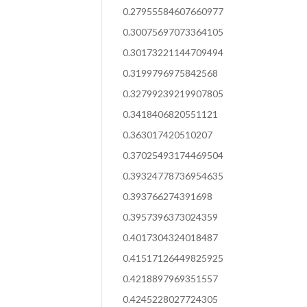
0.27955584607660977
0.30075697073364105
0.30173221144709494
0.3199796975842568
0.32799239219907805
0.3418406820551121
0.363017420510207
0.37025493174469504
0.39324778736954635
0.393766274391698
0.3957396373024359
0.4017304324018487
0.41517126449825925
0.4218897969351557
0.4245228027724305