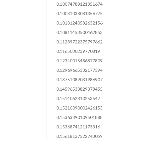
0.10074788121351674
0.10081038081356775
0.10181240582632156
0.10811453500462853
0.11289722375797662
0.1165030239770819
0.12340015486877809
0.12969665332177394
0.13751089031986907
0.14596533829378455
0.1514062810253547
0.15216090002426153
0.15363890109501888
0.1536874121173316
0.15618137522743059