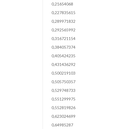
0,21654068
0,227835615
0,289971832
0,292565992
0,316721154
0,384057374
0,405424235
0,431436292
0,500219103
0,505750357
0,529748733
0,551299975
0,552819826
0,623024699
0,64985287