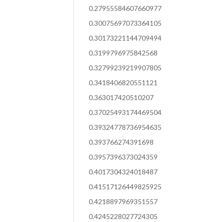
0.27955584607660977
0.30075697073364105
0.30173221144709494
0.3199796975842568
0.32799239219907805
0.3418406820551121
0.363017420510207
0.37025493174469504
0.39324778736954635
0.393766274391698
0.3957396373024359
0.4017304324018487
0.41517126449825925
0.4218897969351557
0.4245228027724305