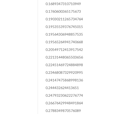
0.1689347310710949
0.1760600365175673
0.19030211265734764
0.19535539376745015
0.19564306948857535
0.19565264941740668
0.20549712413917542
0.22131448065503656
0.22451469724884898
0.23468087329920995
0.24147475868998136
0.244432624413651
0.24793230622276774
0.26676429948491864
0.2788349870576089