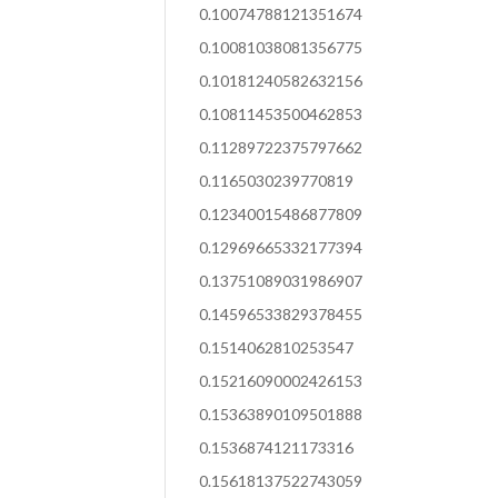
0.10074788121351674
0.10081038081356775
0.10181240582632156
0.10811453500462853
0.11289722375797662
0.1165030239770819
0.12340015486877809
0.12969665332177394
0.13751089031986907
0.14596533829378455
0.1514062810253547
0.15216090002426153
0.15363890109501888
0.1536874121173316
0.15618137522743059