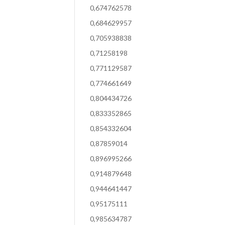
0,674762578
0,684629957
0,705938838
0,71258198
0,771129587
0,774661649
0,804434726
0,833352865
0,854332604
0,87859014
0,896995266
0,914879648
0,944641447
0,95175111
0,985634787