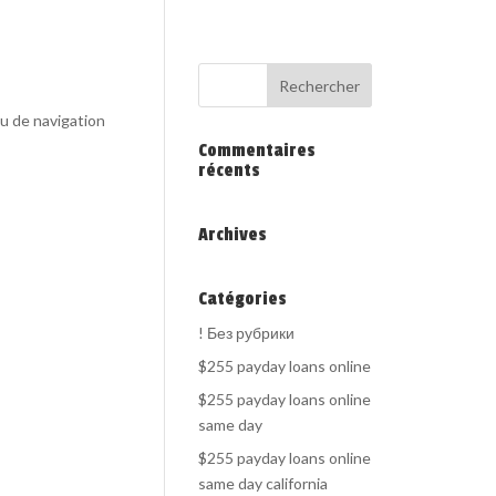
au de navigation
Commentaires
récents
Archives
Catégories
! Без рубрики
$255 payday loans online
$255 payday loans online
same day
$255 payday loans online
same day california