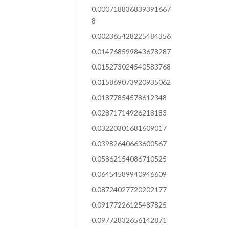
0.000718836839391667
8
0.002365428225484356
0.014768599843678287
0.015273024540583768
0.015869073920935062
0.01877854578612348
0.02871714926218183
0.03220301681609017
0.03982640663600567
0.05862154086710525
0.06454589940946609
0.08724027720202177
0.09177226125487825
0.09772832656142871