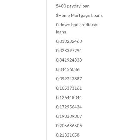
$400 payday loan
$Home Mortgage Loans
0 down bad credit car
loans
0,018232468
0,028397294
0,041924338
0,04456086
0,099243387
0,105373161
0,126448044
0,172956434
0,198389307
0,205686506
0,21321058