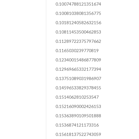
0.10074788121351674
0.10081038081356775
0.10181240582632156
0.10811453500462853
0.11289722375797662
0.1165030239770819
0.12340015486877809
0.12969665332177394
0.13751089031986907
0.14596533829378455
0.1514062810253547
0.15216090002426153
0.15363890109501888
0.1536874121173316
0.15618137522743059