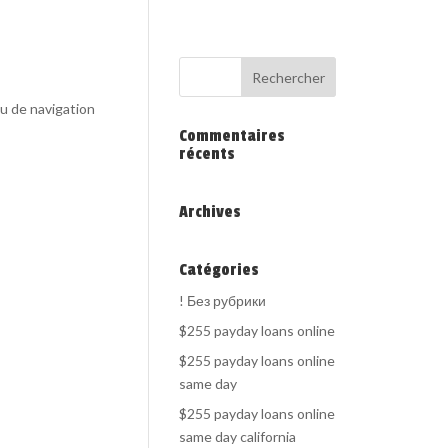
au de navigation
Commentaires
récents
Archives
Catégories
! Без рубрики
$255 payday loans online
$255 payday loans online
same day
$255 payday loans online
same day california