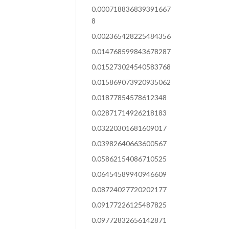
0.000718836839391667
8
0.002365428225484356
0.014768599843678287
0.015273024540583768
0.015869073920935062
0.01877854578612348
0.02871714926218183
0.03220301681609017
0.03982640663600567
0.05862154086710525
0.06454589940946609
0.08724027720202177
0.09177226125487825
0.09772832656142871