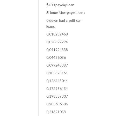
$400 payday loan
$Home Mortgage Loans
0 down bad credit car
loans
0,018232468
0,028397294
0,041924338
0,04456086
0,099243387
0,105373161
0,126448044
0,172956434
0,198389307
0,205686506
0,21321058