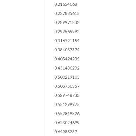
0,21654068
0,227835615
0,289971832
0,292565992
0,316721154
0,384057374
0,405424235
0,431436292
0,500219103
0,505750357
0,529748733
0,551299975
0,552819826
0,623024699
0,64985287