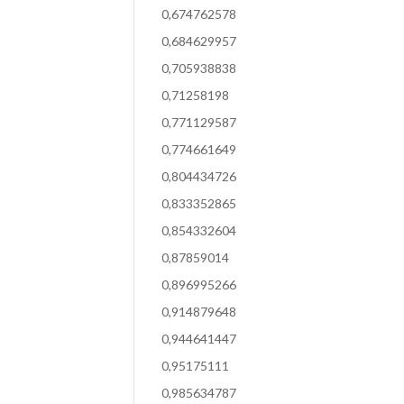
0,674762578
0,684629957
0,705938838
0,71258198
0,771129587
0,774661649
0,804434726
0,833352865
0,854332604
0,87859014
0,896995266
0,914879648
0,944641447
0,95175111
0,985634787