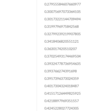
0.27955584607660977
0.30075697073364105
0.30173221144709494
0.3199796975842568
0.32799239219907805
0.3418406820551121
0.363017420510207
0.37025493174469504
0.39324778736954635
0.393766274391698
0.3957396373024359
0.4017304324018487
0.41517126449825925
0.4218897969351557
0.4245228027724305