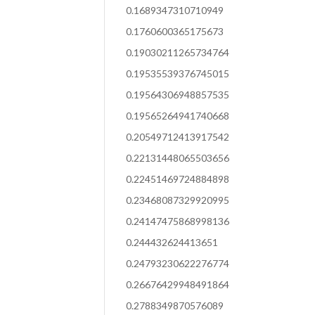
0.1689347310710949
0.1760600365175673
0.19030211265734764
0.19535539376745015
0.19564306948857535
0.19565264941740668
0.20549712413917542
0.22131448065503656
0.22451469724884898
0.23468087329920995
0.24147475868998136
0.244432624413651
0.24793230622276774
0.26676429948491864
0.2788349870576089