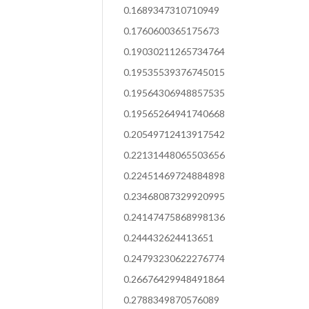
0.1689347310710949
0.1760600365175673
0.19030211265734764
0.19535539376745015
0.19564306948857535
0.19565264941740668
0.20549712413917542
0.22131448065503656
0.22451469724884898
0.23468087329920995
0.24147475868998136
0.244432624413651
0.24793230622276774
0.26676429948491864
0.2788349870576089