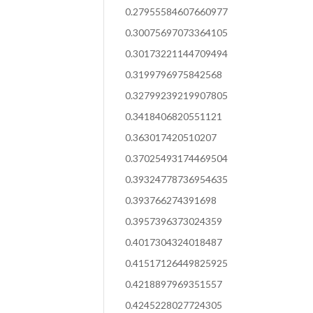
0.27955584607660977
0.30075697073364105
0.30173221144709494
0.3199796975842568
0.32799239219907805
0.3418406820551121
0.363017420510207
0.37025493174469504
0.39324778736954635
0.393766274391698
0.3957396373024359
0.4017304324018487
0.41517126449825925
0.4218897969351557
0.4245228027724305