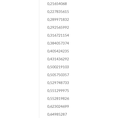
0,21654068
0,227835615
0,289971832
0,292565992
0,316721154
0,384057374
0,405424235
0,431436292
0,500219103
0,505750357
0,529748733
0,551299975
0,552819826
0,623024699
0,64985287