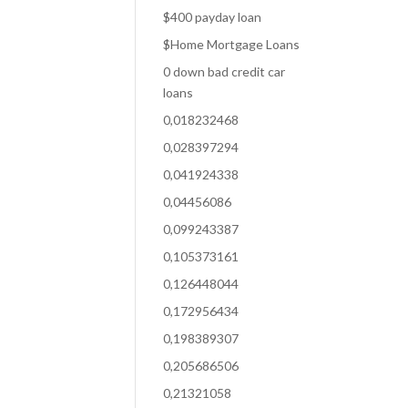
$400 payday loan
$Home Mortgage Loans
0 down bad credit car
loans
0,018232468
0,028397294
0,041924338
0,04456086
0,099243387
0,105373161
0,126448044
0,172956434
0,198389307
0,205686506
0,21321058