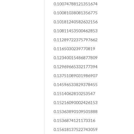
0.10074788121351674
0.10081038081356775
0.10181240582632156
0.10811453500462853
0.11289722375797662
0.1165030239770819
0.12340015486877809
0.12969665332177394
0.13751089031986907
0.14596533829378455
0.1514062810253547
0.15216090002426153
0.15363890109501888
0.1536874121173316
0.15618137522743059