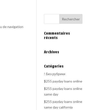
au de navigation
Commentaires
récents
Archives
Catégories
! Без рубрики
$255 payday loans online
$255 payday loans online
same day
$255 payday loans online
same day california