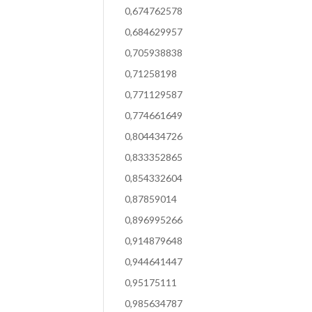
0,674762578
0,684629957
0,705938838
0,71258198
0,771129587
0,774661649
0,804434726
0,833352865
0,854332604
0,87859014
0,896995266
0,914879648
0,944641447
0,95175111
0,985634787