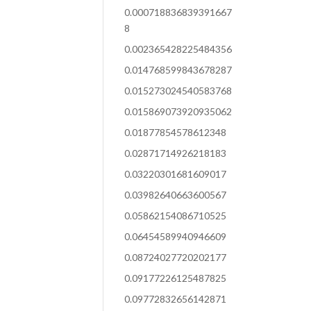
0.000718836839391667
8
0.002365428225484356
0.014768599843678287
0.015273024540583768
0.015869073920935062
0.01877854578612348
0.02871714926218183
0.03220301681609017
0.03982640663600567
0.05862154086710525
0.06454589940946609
0.08724027720202177
0.09177226125487825
0.09772832656142871