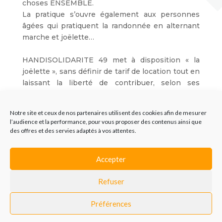
choses ENSEMBLE.
La pratique s’ouvre également aux personnes
âgées qui pratiquent la randonnée en alternant
marche et joëlette…
HANDISOLIDARITE 49 met à disposition « la
joëlette », sans définir de tarif de location tout en
laissant la liberté de contribuer, selon ses
moyens, aux frais de l’association moyennant
paiement de la cotisation annuelle, soit 16.00
Notre site et ceux de nos partenaires utilisent des cookies afin de mesurer
€uros.
l’audience et la performance, pour vous proposer des contenus ainsi que
des offres et des servies adaptés à vos attentes.
Retour au matériel
Accepter
Refuser
Préférences
© 2019
Création web
Groupe écho |
Mentions légales